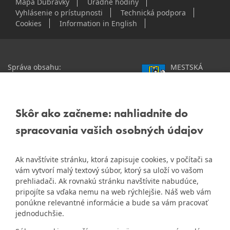
Mapa Dúbravky
Úradné hodiny
Vyhlásenie o prístupnosti
Technická podpora
Cookies
Information in English
Správa obsahu:
MESTSKÁ
webmaster@dubravka.sk
ČASŤ
Informácie:
info@dubravka.sk
BRATISLAVA-
DÚBRAVKA
Staršie informácie a dokumenty
Žatevná 2, 844 02
Skôr ako začneme: nahliadnite do
nájdete na
Bratislava
spracovania vašich osobných údajov
starej stránke Dúbravky
IČO: 00603406
Ak navštívite stránku, ktorá zapisuje cookies, v počítači sa
DIČ: 2020919120
vám vytvorí malý textový súbor, ktorý sa uloží vo vašom
IČ DPH: Nie sme platca
prehliadači. Ak rovnakú stránku navštívite nabudúce,
Naša mestská časť získala 3.
DPH
pripojíte sa vďaka nemu na web rýchlejšie. Náš web vám
ZlatyErb.sk
miesto v súťaži
o
ponúkne relevantné informácie a bude sa vám pracovať
najlepšiu internetovú stránku
Bankové spojenie:
jednoduchšie.
samospráv za rok 2020
Všeobecná úverová banka,