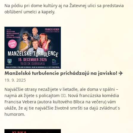
Na pódiu pri dome kultúry aj na Žatevnej ulici sa predstavia
obľúbení umelci a kapely.
Manželské turbulencie prichádzajú na javisko! ✈️
19. 9. 2025
Najväčšie otrasy nezažijete v lietadle, ale doma v spálni –
najmä ak žijete s policajtom 👮‍♂️. Nová francúzska komédia
Francisa Vebera (autora kultového Blbca na večeru) vám
ukáže, že aj tie najväčšie životné smršti sa dajú zvládnuť s
humorom.