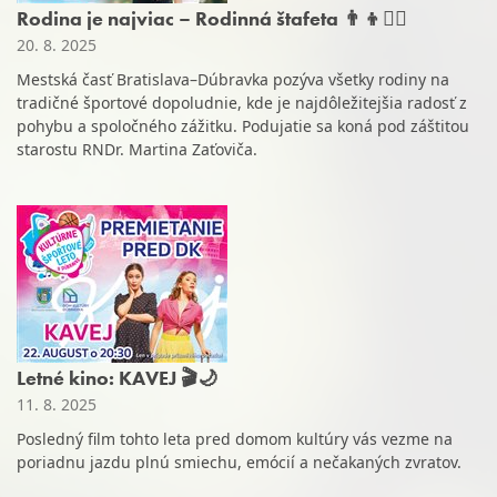
Rodina je najviac – Rodinná štafeta 👨‍👦🏃‍♀️
20. 8. 2025
Mestská časť Bratislava–Dúbravka pozýva všetky rodiny na
tradičné športové dopoludnie, kde je najdôležitejšia radosť z
pohybu a spoločného zážitku. Podujatie sa koná pod záštitou
starostu RNDr. Martina Zaťoviča.
Letné kino: KAVEJ 🎬🌙
11. 8. 2025
Posledný film tohto leta pred domom kultúry vás vezme na
poriadnu jazdu plnú smiechu, emócií a nečakaných zvratov.