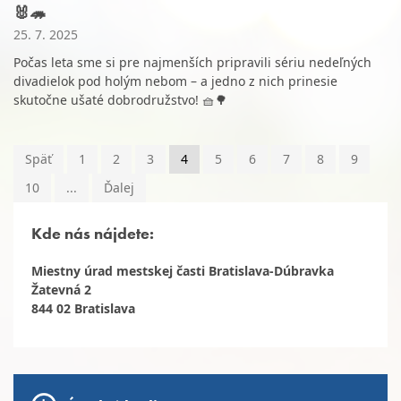
🐰🦔
25. 7. 2025
Počas leta sme si pre najmenších pripravili sériu nedeľných
divadielok pod holým nebom – a jedno z nich prinesie
skutočne ušaté dobrodružstvo! 🧺🌳
Späť
1
2
3
4
5
6
7
8
9
10
...
Ďalej
Kde nás nájdete:
Miestny úrad mestskej časti Bratislava-Dúbravka
Žatevná 2
844 02 Bratislava