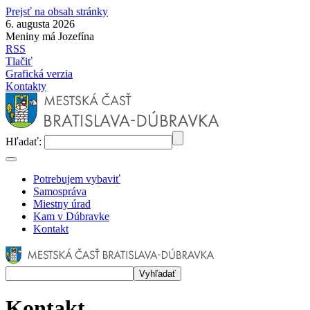
Prejsť na obsah stránky
6. augusta 2026
Meniny má Jozefína
RSS
Tlačiť
Grafická verzia
Kontakty
Hľadať:
Potrebujem vybaviť
Samospráva
Miestny úrad
Kam v Dúbravke
Kontakt
Kontakt