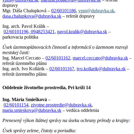
dopravy
Mgr. Dáša Chalupková –
02/60101186
,
vpm@dubravka.sk
,
dasa.chalupkova@dubravka.sk
– referát dopravy
Ing. arch. Pavol Králik –
02/60101196, 0948253421
,
pavol.kralik@dubravka.sk
–
parkovacia politika
Úsek územnoplánovacích činností a informácií o územnom rozvoji
mestskej časti:
Ing. Marcel Ceccato –
02/60101162
,
marcel.ceccato@dubravka.sk
–
referát územného plánu
Ing. arch. Ivo Kollárik –
02/60101167
,
ivo.kollarik@dubravka.sk
–
referát územného plánu
Oddelenie životného prostredia, Pri kríži 14
Ing. Mária Smiešková
–
02/60101154
,
zivotne.prostredie@dubravka.sk
,
maria.smieskova@dubravka.sk
– vedúca oddelenia
Prenesený výkon štátnej správy na úseku ochrany prírody a krajiny:
Úsek správy zelene, čistoty a poriadku: