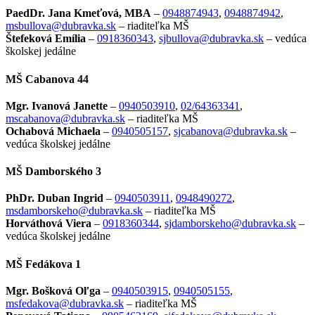
PaedDr. Jana Kmeťová, MBA
–
0948874943
,
0948874942
,
msbullova@dubravka.sk
– riaditeľka
MŠ
Štefeková Emília
–
0918360343
,
sjbullova@dubravka.sk
– vedúca
školskej jedálne
MŠ Cabanova 44
Mgr. Ivanová Janette
–
0940503910
,
02/64363341
,
mscabanova@dubravka.sk
– riaditeľka MŠ
Ochabová
Michaela
–
0940505157
,
sjcabanova@dubravka.sk
–
vedúca školskej jedálne
MŠ Damborského 3
PhDr. Duban
Ingrid
–
0940503911
,
0948490272
,
msdamborskeho@dubravka.sk
– riaditeľka
MŠ
Horváthová Viera
–
0918360344
,
sjdamborskeho@dubravka.sk
–
vedúca školskej jedálne
MŠ Fedákova 1
Mgr. Bošková Oľga
–
0940503915
,
0940505155
,
msfedakova@dubravka.sk
– riaditeľka MŠ