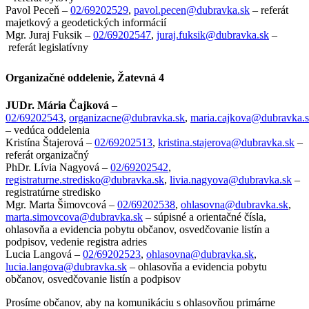
Pavol Peceň
–
02/69202529
,
pavol.pecen
@dubravka.sk
– referát
majetkový a geodetických informácií
Mgr. Juraj Fuksik –
02/69202547
,
juraj.fuksik@dubravka.sk
–
referát legislatívny
Organizačné oddelenie, Žatevná 4
JUDr. Mária Čajková
–
02/69202543
,
organizacne@dubravka.sk
,
maria.cajkova@dubravka.
– vedúca oddelenia
Kristína Štajerová –
02/69202513
,
kristina.stajerova@dubravka.sk
–
referát organizačný
PhDr. Lívia Nagyová –
02/69202542
,
registraturne.stredisko@dubravka.sk
,
livia.nagyova@dubravka.sk
–
registratúrne stredisko
Mgr. Marta Šimovcová –
02/69202538
,
ohlasovna@dubravka.sk
,
marta.simovcova@dubravka.sk
– súpisné a orientačné čísla,
ohlasovňa a evidencia pobytu občanov, osvedčovanie listín a
podpisov, vedenie registra adries
Lucia Langová –
02/69202523
,
ohlasovna@dubravka.sk
,
lucia.langova@dubravka.sk
– ohlasovňa a evidencia pobytu
občanov, osvedčovanie listín a podpisov
Prosíme občanov, aby na komunikáciu s ohlasovňou primárne