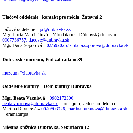
Tlačové oddelenie - kontakt pre média, Žatevná 2
tlačové oddelenie –
pr@dubravka.sk
Mgr.
Lucia
Marcinátová – šéfredaktorka Dúbravských novín –
0907736757
,
tlacove@dubravka.sk
Mgr. Dana Šoporová –
02/69202577
,
dana.soporova@dubravka.sk
Dúbravské múzeum, Pod záhradami 39
muzeum@dubravka.sk
Oddelenie kultúry – Dom kultúry Dúbravka
Mgr. Beata Vaculová
–
0902172300
,
beata.vaculova@dubravka.sk
– prenájom, vedúca oddelenia
Martina Buranová –
0940503926
,
martina.buranova@dubravka.sk
– dramaturgia
Miestna knižnica Dúbravka, Sekurisova 12