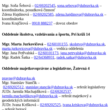
Mgr. Soňa Šebová –
02/69202545
,
sona.sebova@dubravka.sk
–
koordinátorka, posudková činnosť
Zdena Hajdinová –
02/69202585
,
zdena.hajdinova@dubravka.sk
–
koordinátorka
Ivana Krajčírová –
0918 888237
- dovoz obedov
Oddelenie školstva, vzdelávania a športu, Pri kríži 14
Mgr. Marta Jurkovičová
–
02/60101155
,
skolstvo@dubravka.sk
,
marta.jurkovicova@dubravka.sk
– vedúca oddelenia
Mgr. Jana Petřvalská –
02/60101173
,
jana.petrvalska@dubravka.sk
Mgr. Radek Šatka –
02/64368931
,
radek.satka@dubravka.sk
Oddelenie majetkovoprávne a legislatívne, Žatevná 4
pravne@dubravka.sk
Mgr. Stanislav Stančík –
02/69202512
,
stanislav.stancik@dubravka.sk
– referát legislatívny
JUDr. Jarmila Machajdíková –
02/69202537,
jarmila.machajdikova@dubravka.sk
– referát majetkový a
geodetických informácií
JUDr. Ivana Krišková –
02/69202525
,
ivana.kriskova@dubravka.sk
– referát bytový