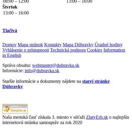
08:00 – 12:00
13:00 – 16:00
Štvrtok
13:00 – 16:00
Tlačivá
Domov
Mapa stránok
Kontakty
Mapa Dúbravky
Úradné hodiny
Vyhlásenie o prístupnosti
Technická podpora
Cookies
Information
in English
Správa obsahu:
webmaster@dubravka.sk
Informácie:
info@dubravka.sk
Staršie informácie a dokumenty nájdete na
starej stránke
Dúbravky
Naša mestská časť získala 3. miesto v súťaži
ZlatyErb.sk
o najlepšiu
internetovú stránku samospráv za rok 2020