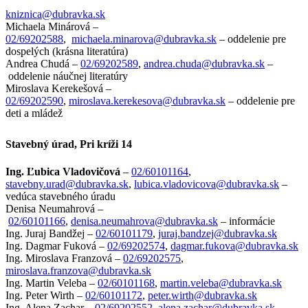
kniznica@dubravka.sk
Michaela Minárová –
02/69202588
,
michaela.minarova@dubravka.sk
– oddelenie pre
dospelých (krásna literatúra)
Andrea Chudá –
02/69202589
,
andrea.chuda@dubravka.sk
–
oddelenie náučnej literatúry
Miroslava Kerekešová –
02/69202590
,
miroslava.kerekesova@dubravka.sk
– oddelenie pre
deti a mládež
Stavebný úrad, Pri kríži 14
Ing. Ľubica Vladovičová
–
02/60101164
,
stavebny.urad@dubravka.sk
,
lubica.vladovicova@dubravka.sk
–
vedúca stavebného úradu
Denisa Neumahrová –
02/60101166
,
denisa.neumahrova@dubravka.sk
– informácie
Ing. Juraj Bandžej –
02/60101179
,
juraj.bandzej@dubravka.sk
Ing. Dagmar Fuková –
02/69202574
,
dagmar.fukova@dubravka.sk
Ing. Miroslava Franzová –
02/69202575
,
miroslava.franzova@dubravka.sk
Ing. Martin Veleba –
02/60101168
,
martin.veleba@dubravka.sk
Ing. Peter Wirth –
02/60101172
,
peter.wirth@dubravka.sk
Ing. Alena Zachar –
02/69202552
,
alena.zachar@dubravka.sk