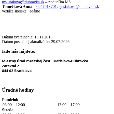
msusiakova@dubravka.sk
– riaditeľka
MŠ
Tomečková Anna
–
0947913701
,
sjusiakova@dubravka.sk
–
vedúca školskej jedálne
Dátum zverejnenia: 15.11.2015
Dátum poslednej aktualizácie: 29.07.2026
Kde nás nájdete:
Miestny úrad mestskej časti Bratislava-Dúbravka
Žatevná 2
844 02 Bratislava
Úradné hodiny
Pondelok
08:00 – 12:00
13:00 – 17:00
Streda