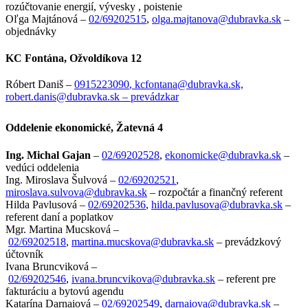
rozúčtovanie energií, vývesky , poistenie
Oľga Majtánová –
02/69202515
,
olga.majtanova@dubravka.sk
–
objednávky
KC Fontána, Ožvoldíkova 12
Róbert Daniš –
0915223090
, kcfontana@dubravka.sk,
robert.danis@dubravka.sk – prevádzkar
Oddelenie ekonomické, Žatevná 4
Ing. Michal Gajan
–
02/69202528
,
ekonomicke@dubravka.sk
–
vedúci oddelenia
Ing. Miroslava Šulvová –
02/69202521
,
miroslava.sulvova@dubravka.sk
– rozpočtár a finančný referent
Hilda Pavlusová –
02/69202536
,
hilda.pavlusova@dubravka.sk
–
referent daní a poplatkov
Mgr. Martina Mucsková –
02/69202518
,
martina.mucskova@dubravka.sk
– prevádzkový
účtovník
Ivana Bruncviková –
02/69202546
,
ivana.bruncvikova@dubravka.sk
– referent pre
fakturáciu a bytovú agendu
Katarína Darnaiová –
02/69202549
,
darnaiova@dubravka.sk
–