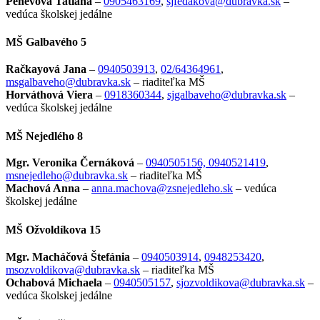
Penevová Tatiana
–
0905463169
,
sjfedakova@dubravka.sk
–
vedúca školskej jedálne
MŠ Galbavého 5
Račkayová Jana
–
0940503913
,
02/64364961
,
msgalbaveho@dubravka.sk
– riaditeľka
MŠ
Horváthová Viera
–
0918360344
,
sjgalbaveho@dubravka.sk
–
vedúca školskej jedálne
MŠ Nejedlého 8
Mgr. Veronika Černáková
–
0940505156, 0940521419
,
msnejedleho@dubravka.sk
– riaditeľka
MŠ
Machová Anna
–
anna.machova@zsnejedleho.sk
– vedúca
školskej jedálne
MŠ Ožvoldíkova 15
Mgr. Macháčová Štefánia
–
0940503914
,
0948253420
,
msozvoldikova@dubravka.sk
– riaditeľka
MŠ
Ochabová
Michaela
–
0940505157
,
sjozvoldikova@dubravka.sk
–
vedúca školskej jedálne