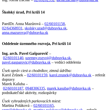
Školský úrad, Pri kríži 14
PaedDr. Anna Mazúrová –
02/60101158
,
02/64368931
,
skolsky.urad@dubravka.sk
,
anna.mazurova@dubravka.sk
Oddelenie územného rozvoja, Pri kríži 14
Ing. arch. Pavel Gašparovič
–
02/60101140
,
uzemny.rozvoj@dubravka.sk
,
pavel.gasparovic@dubravka.sk
– vedúci oddelenia
Úsek opráv ciest a chodníkov, zimná údržba:
Karol Zrůnek –
02/60101159
,
karol.zrunek@dubravka.sk
– referát
dopravy
Marek Kašuba –
02/60101187
,
0948306335
,
marek.kasuba@dubravka.sk
–
podnikateľské aktivity, rozkopávky
Úsek vyhradených parkovacích miest:
Martina Poláková –
02/60101165
,
vpm@dubravka.sk
,
martina.polakova@dubravka.sk
– referát