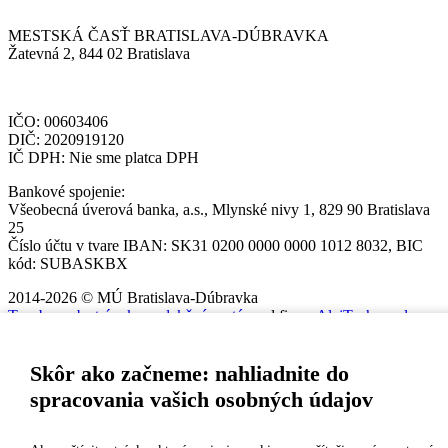
MESTSKÁ ČASŤ BRATISLAVA-DÚBRAVKA
Žatevná 2, 844 02 Bratislava
IČO: 00603406
DIČ: 2020919120
IČ DPH: Nie sme platca DPH
Bankové spojenie:
Všeobecná úverová banka, a.s., Mlynské nivy 1, 829 90 Bratislava
25
Číslo účtu v tvare IBAN: SK31 0200 0000 0000 1012 8032, BIC
kód: SUBASKBX
2014-2026 © MÚ Bratislava-Dúbravka
Tvorba web stránok
a
redakčný systém
od firmy
AlejTech, spol. s
r.o.
Skôr ako začneme: nahliadnite do
spracovania vašich osobných údajov