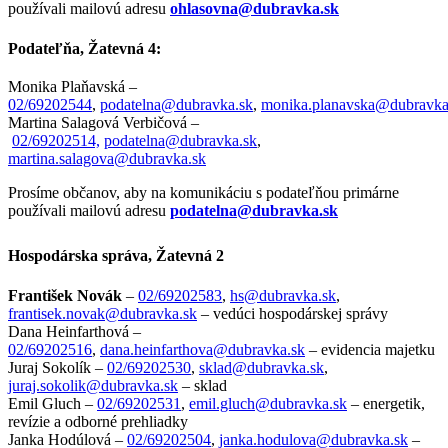
používali mailovú adresu
ohlasovna@dubravka.sk
Podateľňa, Žatevná 4:
Monika Plaňavská –
02/69202544
,
podatelna@dubravka.sk
,
monika.planavska@dubravka
Martina Salagová Verbičová –
02/69202514,
podatelna@dubravka.sk
,
martina.salagova@dubravka.sk
Prosíme občanov, aby na komunikáciu s podateľňou primárne
používali mailovú adresu
podatelna@dubravka.sk
Hospodárska správa, Žatevná 2
František Novák
–
02/69202583
,
hs@dubravka.sk
,
frantisek.novak@dubravka.sk
– vedúci hospodárskej správy
Dana Heinfarthová –
02/69202516
,
dana.heinfarthova@dubravka.sk
– evidencia majetku
Juraj Sokolík –
02/69202530
,
sklad@dubravka.sk
,
juraj.sokolik@dubravka.sk
– sklad
Emil Gluch –
02/69202531
,
emil.gluch@dubravka.sk
– energetik,
revízie a odborné prehliadky
Janka Hodúlová –
02/69202504
,
janka.hodulova@dubravka.sk
–