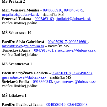
MŠ Pri kríži 2
Mgr. Weissová Monika
–
0940503916, 0948487075
,
msprikrizi@dubravka.sk
– riaditeľka
MŠ
Penevová Tatiana
–
0905463169
,
sjprikrizi@dubravka.sk
–
vedúca školskej jedálne
MŠ Sekurisova 10
PaedDr. Silvia Gabrielová
–
0940503917, 0908716601
,
mssekurisova@dubravka.sk
– riaditeľka
MŠ
Tomečková Anna
–
0947913701
,
sjsekurisova@dubravka.sk
–
vedúca školskej jedálne
MŠ Švantnerova 1
PaedDr. Strýčková Gabriela
–
0940503918, 0948490273
,
mssvantnerova@dubravka.sk
– riaditeľka MŠ
Štefeková Emília
–
0918360343
,
sjsvantnerova@dubravka.sk
–
vedúca školskej jedálne
MŠ Ušiakova 1
PaedDr. Pavlíková Ivana
–
0940503919
,
02/64366948
,