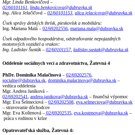
Mgr. Linda Benkovičová –
02/60101161
,
linda.benkovicova@dubravka.sk
Ing. Alica Jelačičová –
02/60101153
,
alica.jelacicova@dubravka.sk
Úsek správy detských ihrísk, pieskovísk a mobiliáru:
Ing. Mariana Malá –
02/69202556
,
mariana.mala@dubravka.sk
Úsek odpadového hospodárstva, odstraňovanie nepojazdných
motorových vozidiel a vrakov:
Ing. Ladislav Šusták –
02/60101157
,
ladislav.sustak@dubravka.sk
Oddelenie sociálnych vecí a zdravotníctva, Žatevná 4
PhDr. Dominika Malačinová
–
02/69202576
,
socialne@dubravka.sk
,
dominika.malacinova@dubravka.sk
–
vedúca oddelenia
Mgr. Andrea Janíková –
02/69202541
,
andrea.janikova@dubravka.sk
– finančná výpomoc
Mgr. Eva Šelmeciová –
02/69202508
,
eva.selmeciova@dubravka.sk
– stravovanie dôchodcov
Mgr. Eva Koštrnová –
02/69202535
,
eva.kostrnova@dubravka.sk
–
práca s rodinou v kríze
Opatrovateľská služba, Žatevná 4: