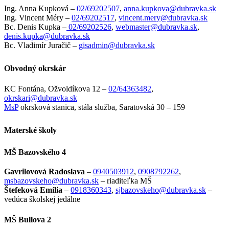
Ing. Anna Kupková –
02/69202507
,
anna.kupkova@dubravka.sk
Ing. Vincent Méry –
02/69202517
,
vincent.mery@dubravka.sk
Bc. Denis Kupka –
02/69202526
,
webmaster@dubravka.sk
,
denis.kupka@dubravka.sk
Bc. Vladimír Juračič –
gisadmin@dubravka.sk
Obvodný okrskár
KC Fontána, Ožvoldíkova 12 –
02/64363482
,
okrskari@dubravka.sk
MsP
okrsková stanica, stála služba, Saratovská 30 – 159
Materské školy
MŠ Bazovského 4
Gavrilovová Radoslava
–
0940503912
,
0908792262
,
msbazovskeho@dubravka.sk
– riaditeľka
MŠ
Štefeková Emília
–
0918360343
,
sjbazovskeho@dubravka.sk
–
vedúca školskej jedálne
MŠ Bullova 2