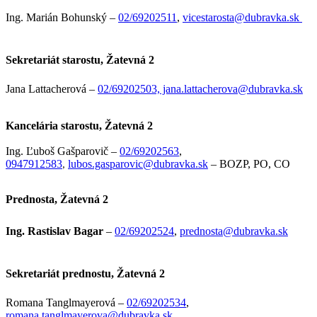
Ing. Marián Bohunský –
02/69202511
,
vicestarosta@dubravka.sk
Sekretariát starostu, Žatevná 2
Jana Lattacherová –
02/69202503, jana.lattacherova@dubravka.sk
Kancelária starostu, Žatevná 2
Ing. Ľuboš Gašparovič –
02/69202563
,
0947912583
lubos.gasparovic@dubravka.sk
– BOZP, PO, CO
,
Prednosta, Žatevná 2
Ing. Rastislav Bagar
–
02/69202524
,
prednosta@dubravka.sk
Sekretariát prednostu, Žatevná 2
Romana Tanglmayerová –
02/69202534
,
romana.tanglmayerova@dubravka.sk