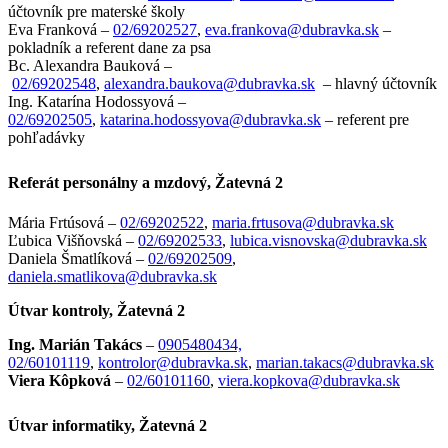
účtovník pre materské školy
Eva Franková –
02/69202527
,
eva.frankova@dubravka.sk
–
pokladník a referent dane za psa
Bc. Alexandra Bauková –
02/69202548
,
alexandra.baukova@dubravka.sk
– hlavný účtovník
Ing. Katarína Hodossyová –
02/69202505
,
katarina.hodossyova@dubravka.sk
– referent pre
pohľadávky
Referát personálny a mzdový, Žatevná 2
Mária Frtúsová
–
02/69202522
,
maria.frtusova@dubravka.sk
Ľubica Višňovská –
02/69202533
,
lubica.visnovska@dubravka.sk
Daniela Šmatlíková –
02/69202509
,
daniela.smatlikova@dubravka.sk
Útvar kontroly, Žatevná 2
Ing. Marián Takács
–
0905480434,
02/60101119
,
kontrolor@dubravka.sk
,
marian.takacs@dubravka.sk
Viera Kôpková
–
02/60101160
,
viera.kopkova@dubravka.sk
Útvar informatiky, Žatevná 2