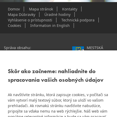
Domov
Mapa stránok
Kontakty
Mapa Dúbravky
Úradné hodiny
Vyhlásenie o prístupnosti
Technická podpora
Cookies
Information in English
Správa obsahu:
MESTSKÁ
webmaster@dubravka.sk
ČASŤ
Informácie:
info@dubravka.sk
BRATISLAVA-
DÚBRAVKA
Staršie informácie a dokumenty
Žatevná 2, 844 02
Skôr ako začneme: nahliadnite do
nájdete na
Bratislava
spracovania vašich osobných údajov
starej stránke Dúbravky
IČO: 00603406
Ak navštívite stránku, ktorá zapisuje cookies, v počítači sa
DIČ: 2020919120
vám vytvorí malý textový súbor, ktorý sa uloží vo vašom
IČ DPH: Nie sme platca
prehliadači. Ak rovnakú stránku navštívite nabudúce,
Naša mestská časť získala 3.
DPH
pripojíte sa vďaka nemu na web rýchlejšie. Náš web vám
ZlatyErb.sk
miesto v súťaži
o
ponúkne relevantné informácie a bude sa vám pracovať