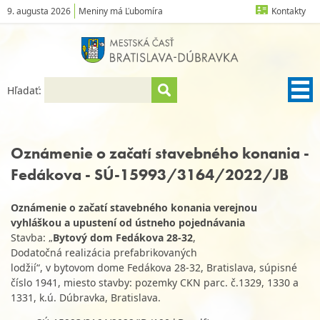
9. augusta 2026
Meniny má Ľubomíra
Kontakty
Hľadať:
Oznámenie o začatí stavebného konania -
Fedákova - SÚ-15993/3164/2022/JB
Oznámenie o začatí stavebného konania verejnou
vyhláškou a upustení od ústneho pojednávania
Stavba: „
Bytový dom Fedákova 28-32
,
Dodatočná realizácia prefabrikovaných
lodžií“, v bytovom dome Fedákova 28-32, Bratislava, súpisné
číslo 1941, miesto stavby: pozemky CKN parc. č.1329, 1330 a
1331, k.ú. Dúbravka, Bratislava.