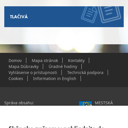
TLAČIVÁ
Domov
Mapa stránok
Kontakty
Mapa Dúbravky
Úradné hodiny
Vyhlásenie o prístupnosti
Technická podpora
Cookies
Information in English
Správa obsahu:
MESTSKÁ
webmaster@dubravka.sk
ČASŤ
Informácie:
info@dubravka.sk
BRATISLAVA-
DÚBRAVKA
Staršie informácie a dokumenty
Žatevná 2, 844 02