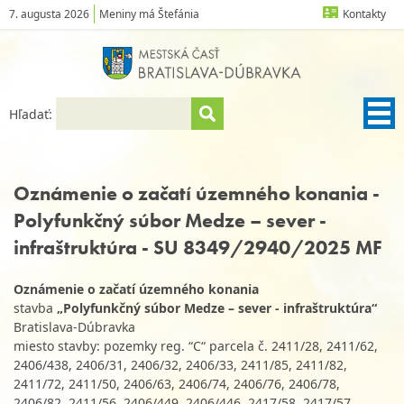
7. augusta 2026
Meniny má Štefánia
Kontakty
Hľadať:
Oznámenie o začatí územného konania -
Polyfunkčný súbor Medze – sever -
infraštruktúra - SU 8349/2940/2025 MF
Oznámenie o začatí územného konania
stavba
„Polyfunkčný súbor Medze – sever - infraštruktúra“
Bratislava-Dúbravka
miesto stavby: pozemky reg. “C“ parcela č. 2411/28, 2411/62,
2406/438, 2406/31, 2406/32, 2406/33, 2411/85, 2411/82,
2411/72, 2411/50, 2406/63, 2406/74, 2406/76, 2406/78,
2406/82, 2411/56, 2406/449, 2406/446, 2417/58, 2417/57,