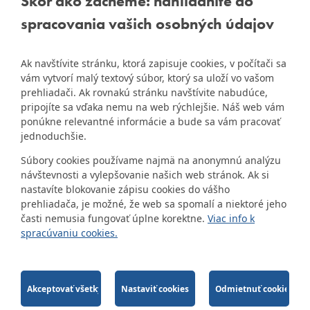
Skôr ako začneme: nahliadnite do
nájdete na
Bratislava
spracovania vašich osobných údajov
starej stránke Dúbravky
IČO: 00603406
Ak navštívite stránku, ktorá zapisuje cookies, v počítači sa
DIČ: 2020919120
vám vytvorí malý textový súbor, ktorý sa uloží vo vašom
IČ DPH: Nie sme platca
prehliadači. Ak rovnakú stránku navštívite nabudúce,
Naša mestská časť získala 3.
DPH
pripojíte sa vďaka nemu na web rýchlejšie. Náš web vám
ZlatyErb.sk
miesto v súťaži
o
ponúkne relevantné informácie a bude sa vám pracovať
najlepšiu internetovú stránku
Bankové spojenie:
jednoduchšie.
samospráv za rok 2020
Všeobecná úverová banka,
Súbory cookies používame najmä na anonymnú analýzu
a.s., Mlynské nivy 1, 829 90
návštevnosti a vylepšovanie našich web stránok. Ak si
Bratislava 25
nastavíte blokovanie zápisu cookies do vášho
Číslo účtu v tvare IBAN:
prehliadača, je možné, že web sa spomalí a niektoré jeho
SK31 0200 0000 0000 1012
časti nemusia fungovať úplne korektne.
Viac info k
8032, BIC kód: SUBASKBX
spracúvaniu cookies.
2014-2026 © MÚ Bratislava-Dúbravka
Tvorba web stránok
a
redakčný systém
od
firmy
AlejTech, spol. s r.o.