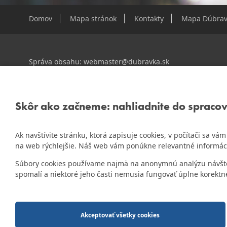
Domov
Mapa stránok
Kontakty
Mapa Dúbrav
Správa obsahu:
webmaster@dubravka.sk
Informácie:
info@dubravka.sk
Staršie informácie a dokumenty nájdete na
starej stránk
Skôr ako začneme: nahliadnite do spraco
Ak navštívite stránku, ktorá zapisuje cookies, v počítači sa v
ZlatyErb.sk
Naša mestská časť získala 3. miesto v súťaži
na web rýchlejšie. Náš web vám ponúkne relevantné informác
rok 2020
Súbory cookies používame najmä na anonymnú analýzu návštevn
spomalí a niektoré jeho časti nemusia fungovať úplne korektn
2014-2026 © MÚ Bratislava-Dúbravka
Tvorba web stránok
a
redakčný systém
od firmy
AlejTech, spol. s r.