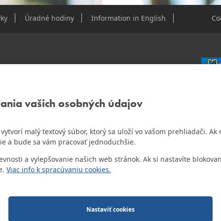
ky
Úradné hodiny
Information in English
Co
e Dúbravky
vania vašich osobných údajov
IČO: 0
DIČ: 2
IČ DPH
ám vytvorí malý textový súbor, ktorý sa uloží vo vašom prehliadači. 
o najlepšiu internetovú stránku samospráv za
ie a bude sa vám pracovať jednoduchšie.
Bankov
Všeobec
osti a vylepšovanie našich web stránok. Ak si nastavíte blokovan
Číslo 
e.
Viac info k spracúvaniu cookies.
o.