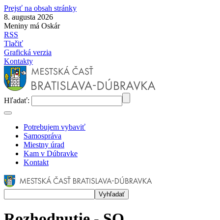
Prejsť na obsah stránky
8. augusta 2026
Meniny má Oskár
RSS
Tlačiť
Grafická verzia
Kontakty
Hľadať:
Potrebujem vybaviť
Samospráva
Miestny úrad
Kam v Dúbravke
Kontakt
Rozhodnutie - SO