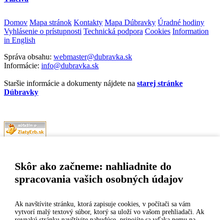
Domov
Mapa stránok
Kontakty
Mapa Dúbravky
Úradné hodiny
Vyhlásenie o prístupnosti
Technická podpora
Cookies
Information
in English
Správa obsahu:
webmaster@dubravka.sk
Informácie:
info@dubravka.sk
Staršie informácie a dokumenty nájdete na
starej stránke
Dúbravky
Naša mestská časť získala 3. miesto v súťaži
ZlatyErb.sk
o najlepšiu
internetovú stránku samospráv za rok 2020
Skôr ako začneme: nahliadnite do
spracovania vašich osobných údajov
MESTSKÁ ČASŤ BRATISLAVA-DÚBRAVKA
Žatevná 2, 844 02 Bratislava
Ak navštívite stránku, ktorá zapisuje cookies, v počítači sa vám
vytvorí malý textový súbor, ktorý sa uloží vo vašom prehliadači. Ak
rovnakú stránku navštívite nabudúce, pripojíte sa vďaka nemu na