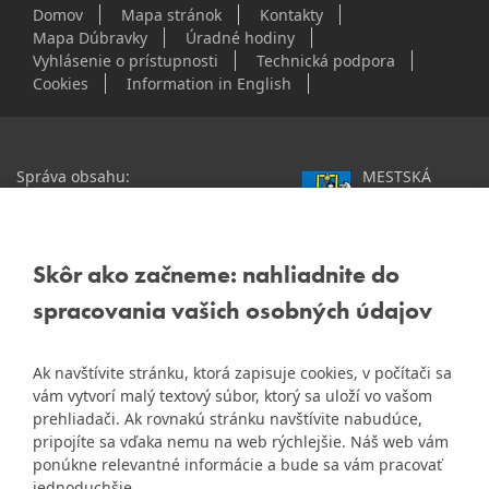
Domov
Mapa stránok
Kontakty
Mapa Dúbravky
Úradné hodiny
Vyhlásenie o prístupnosti
Technická podpora
Cookies
Information in English
Správa obsahu:
MESTSKÁ
webmaster@dubravka.sk
ČASŤ
Informácie:
info@dubravka.sk
BRATISLAVA-
DÚBRAVKA
Staršie informácie a dokumenty
Žatevná 2, 844 02
Skôr ako začneme: nahliadnite do
nájdete na
Bratislava
spracovania vašich osobných údajov
starej stránke Dúbravky
IČO: 00603406
Ak navštívite stránku, ktorá zapisuje cookies, v počítači sa
DIČ: 2020919120
vám vytvorí malý textový súbor, ktorý sa uloží vo vašom
IČ DPH: Nie sme platca
prehliadači. Ak rovnakú stránku navštívite nabudúce,
Naša mestská časť získala 3.
DPH
pripojíte sa vďaka nemu na web rýchlejšie. Náš web vám
ZlatyErb.sk
miesto v súťaži
o
ponúkne relevantné informácie a bude sa vám pracovať
najlepšiu internetovú stránku
Bankové spojenie:
jednoduchšie.