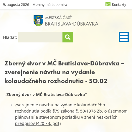
9. augusta 2026
Meniny má Ľubomíra
Kontakty
Hľadať:
Zberný dvor v MČ Bratislava-Dúbravka –
zverejnenie návrhu na vydanie
kolaudačného rozhodnutia - SO.02
„Zberný dvor v MČ Bratislava-Dúbravka“
zverejnenie návrhu na vydanie kolaudačného
rozhodnutia podľa §79 zákona č. 50/1976 Zb. o územnom
plánovaní a stavebnom poriadku v znení neskorších
predpisov (420 kB, pdf)