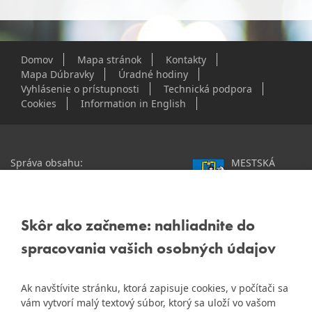
Domov
Mapa stránok
Kontakty
Mapa Dúbravky
Úradné hodiny
Vyhlásenie o prístupnosti
Technická podpora
Cookies
Information in English
Správa obsahu:
MESTSKÁ
webmaster@dubravka.sk
ČASŤ
Informácie:
info@dubravka.sk
BRATISLAVA-
DÚBRAVKA
Staršie informácie a dokumenty
Žatevná 2, 844 02
Skôr ako začneme: nahliadnite do
nájdete na
Bratislava
spracovania vašich osobných údajov
starej stránke Dúbravky
IČO: 00603406
Ak navštívite stránku, ktorá zapisuje cookies, v počítači sa
DIČ: 2020919120
vám vytvorí malý textový súbor, ktorý sa uloží vo vašom