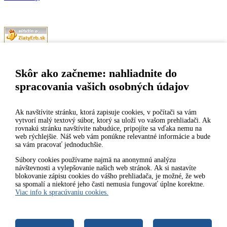
Naša mestská časť získala 3. miesto v súťaži
ZlatyErb.sk
o najlepšiu
internetovú stránku samospráv za rok 2020
Skôr ako začneme: nahliadnite do
spracovania vašich osobných údajov
MESTSKÁ ČASŤ BRATISLAVA-DÚBRAVKA
Žatevná 2, 844 02 Bratislava
Ak navštívite stránku, ktorá zapisuje cookies, v počítači sa vám
vytvorí malý textový súbor, ktorý sa uloží vo vašom prehliadači. Ak
rovnakú stránku navštívite nabudúce, pripojíte sa vďaka nemu na
IČO: 00603406
web rýchlejšie. Náš web vám ponúkne relevantné informácie a bude
sa vám pracovať jednoduchšie.
DIČ: 2020919120
IČ DPH: Nie sme platca DPH
Súbory cookies používame najmä na anonymnú analýzu
návštevnosti a vylepšovanie našich web stránok. Ak si nastavíte
Bankové spojenie:
blokovanie zápisu cookies do vášho prehliadača, je možné, že web
Všeobecná úverová banka, a.s., Mlynské nivy 1, 829 90 Bratislava
sa spomalí a niektoré jeho časti nemusia fungovať úplne korektne.
25
Viac info k spracúvaniu cookies.
Číslo účtu v tvare IBAN: SK31 0200 0000 0000 1012 8032, BIC
kód: SUBASKBX
2014-2026 © MÚ Bratislava-Dúbravka