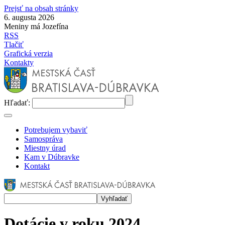
Prejsť na obsah stránky
6. augusta 2026
Meniny má Jozefína
RSS
Tlačiť
Grafická verzia
Kontakty
Hľadať:
Potrebujem vybaviť
Samospráva
Miestny úrad
Kam v Dúbravke
Kontakt
Dotácie v roku 2024