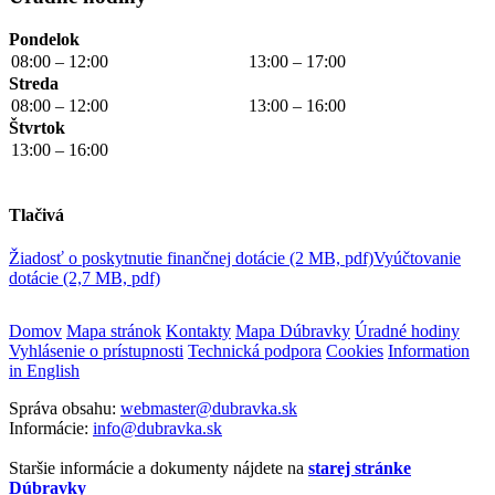
Pondelok
08:00 – 12:00
13:00 – 17:00
Streda
08:00 – 12:00
13:00 – 16:00
Štvrtok
13:00 – 16:00
Tlačivá
Žiadosť o poskytnutie finančnej dotácie (2 MB, pdf)
Vyúčtovanie
dotácie (2,7 MB, pdf)
Domov
Mapa stránok
Kontakty
Mapa Dúbravky
Úradné hodiny
Vyhlásenie o prístupnosti
Technická podpora
Cookies
Information
in English
Správa obsahu:
webmaster@dubravka.sk
Informácie:
info@dubravka.sk
Staršie informácie a dokumenty nájdete na
starej stránke
Dúbravky