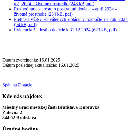
máj 2024 – životné prostredie (248 kB, pdf)
Rozhodnutie starostu o poskytnutí dotácie – apríl 2024 –
životné prostredie (254 kB, pdf)
Prehľad výšky schválených dotácií v rozpočte na rok 2024
(94 kB, pdf)
Evidencia žiadostí o dotácie k 31.12.2024 (623 kB, pdf)
Dátum zverejnenia: 16.01.2025
Dátum poslednej aktualizácie: 16.01.2025
Späť na Dotácie
Kde nás nájdete:
Miestny úrad mestskej časti Bratislava-Dúbravka
Žatevná 2
844 02 Bratislava
Úradné hodiny