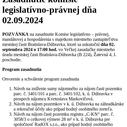
legislatívno-právnej dňa
02.09.2024
POZVÁNKA
na zasadnutie Komise legislatívno – právnej,
mandátovej a hospodárenia s majetkom miestneho zastupiteľstva
mestskej časti Bratislava-Dúbravka, ktoré sa uskutoční
dňa 02.
septembra 2024 o 17:00 hod.
vo Veľkej zasadačke miestneho
úradu mestskej časti Bratislava-Dúbravka (B 224), Žatevná 4, I.
poschodie.
Program zasadnutia
Otvorenie a schválenie program zasadnutia
Návrh na zníženie sumy nájomného za nájom časti pozemku
parc. č. 3401/101 a parc. č. 3401/102, k. ú. Dúbravka v
prospech nájomcu Kvetoslava Markovičová.
Návrh na nájom pozemkov v k. ú. Dúbravka na záhradkárske
a rekreačné účely ako prípad hodný osobitného zreteľa.
Návrh na nájom časti pozemku registra „C-KN“ parc. č.
3058/3 o celkovej výmere 28 m² v k. ú. Dúbravka pre
spoločnosť RadOX s.r.o., ako prípad hodný osobitného