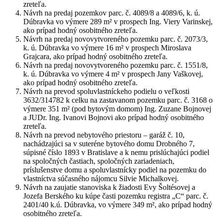
zreteľa.
Návrh na predaj pozemkov parc. č. 4089/8 a 4089/6, k. ú.
Dúbravka vo výmere 289 m² v prospech Ing. Viery Varinskej,
ako prípad hodný osobitného zreteľa.
Návrh na predaj novovytvoreného pozemku parc. č. 2073/3,
k. ú. Dúbravka vo výmere 16 m² v prospech Miroslava
Grajcara, ako prípad hodný osobitného zreteľa.
Návrh na predaj novovytvoreného pozemku parc. č. 1551/8,
k. ú. Dúbravka vo výmere 4 m² v prospech Jany Vaškovej,
ako prípad hodný osobitného zreteľa.
Návrh na prevod spoluvlastníckeho podielu o veľkosti
3632/314782 k celku na zastavanom pozemku parc. č. 3168 o
výmere 351 m² (pod bytovým domom) Ing. Zuzane Bojnovej
a JUDr. Ing. Ivanovi Bojnovi ako prípad hodný osobitného
zreteľa.
Návrh na prevod nebytového priestoru – garáž č. 10,
nachádzajúci sa v suteréne bytového domu Drobného 7,
súpisné číslo 1893 v Bratislave a k nemu prislúchajúci podiel
na spoločných častiach, spoločných zariadeniach,
príslušenstve domu a spoluvlastnícky podiel na pozemku do
vlastníctva súčasného nájomcu Silvie Michalkovej.
Návrh na zaujatie stanoviska k žiadosti Evy Šoltésovej a
Jozefa Berského ku kúpe časti pozemku registra „C“ parc. č.
2401/40 k.ú. Dúbravka, vo výmere 349 m², ako prípad hodný
osobitného zreteľa.