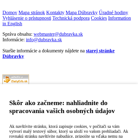
Domov
Mapa stránok
Kontakty
Mapa Dúbravky
Úradné hodiny
Vyhlásenie o prístupnosti
Technická podpora
Cookies
Information
in English
Správa obsahu:
webmaster@dubravka.sk
Informácie:
info@dubravka.sk
Staršie informácie a dokumenty nájdete na
starej stránke
Dúbravky
Naša mestská časť získala 3. miesto v súťaži
ZlatyErb.sk
o najlepšiu
internetovú stránku samospráv za rok 2020
Skôr ako začneme: nahliadnite do
spracovania vašich osobných údajov
MESTSKÁ ČASŤ BRATISLAVA-DÚBRAVKA
Žatevná 2, 844 02 Bratislava
Ak navštívite stránku, ktorá zapisuje cookies, v počítači sa vám
vytvorí malý textový súbor, ktorý sa uloží vo vašom prehliadači. Ak
rovnakú stránku navštívite nabudúce, pripojíte sa vďaka nemu na