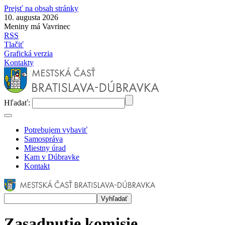
Prejsť na obsah stránky
10. augusta 2026
Meniny má Vavrinec
RSS
Tlačiť
Grafická verzia
Kontakty
Hľadať:
Potrebujem vybaviť
Samospráva
Miestny úrad
Kam v Dúbravke
Kontakt
Zasadnutie komisie