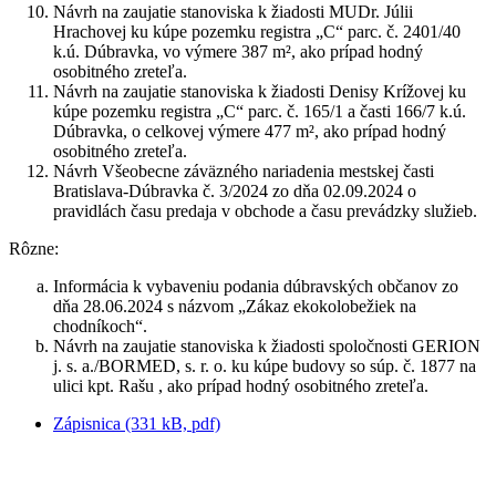
Návrh na zaujatie stanoviska k žiadosti MUDr. Júlii
Hrachovej ku kúpe pozemku registra „C“ parc. č. 2401/40
k.ú. Dúbravka, vo výmere 387 m², ako prípad hodný
osobitného zreteľa.
Návrh na zaujatie stanoviska k žiadosti Denisy Krížovej ku
kúpe pozemku registra „C“ parc. č. 165/1 a časti 166/7 k.ú.
Dúbravka, o celkovej výmere 477 m², ako prípad hodný
osobitného zreteľa.
Návrh Všeobecne záväzného nariadenia mestskej časti
Bratislava-Dúbravka č. 3/2024 zo dňa 02.09.2024 o
pravidlách času predaja v obchode a času prevádzky služieb.
Rôzne:
Informácia k vybaveniu podania dúbravských občanov zo
dňa 28.06.2024 s názvom „Zákaz ekokolobežiek na
chodníkoch“.
Návrh na zaujatie stanoviska k žiadosti spoločnosti GERION
j. s. a./BORMED, s. r. o. ku kúpe budovy so súp. č. 1877 na
ulici kpt. Rašu , ako prípad hodný osobitného zreteľa.
Zápisnica (331 kB, pdf)