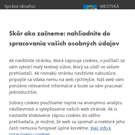
Správa obsahu:
MESTSKÁ
webmaster@dubravka.sk
ČASŤ
Informácie:
info@dubravka.sk
BRATISLAVA-
DÚBRAVKA
Staršie informácie a dokumenty
Žatevná 2, 844 02
Skôr ako začneme: nahliadnite do
nájdete na
Bratislava
spracovania vašich osobných údajov
starej stránke Dúbravky
IČO: 00603406
Ak navštívite stránku, ktorá zapisuje cookies, v počítači sa
DIČ: 2020919120
vám vytvorí malý textový súbor, ktorý sa uloží vo vašom
IČ DPH: Nie sme platca
prehliadači. Ak rovnakú stránku navštívite nabudúce,
Naša mestská časť získala 3.
DPH
pripojíte sa vďaka nemu na web rýchlejšie. Náš web vám
ZlatyErb.sk
miesto v súťaži
o
ponúkne relevantné informácie a bude sa vám pracovať
najlepšiu internetovú stránku
Bankové spojenie:
jednoduchšie.
samospráv za rok 2020
Všeobecná úverová banka,
Súbory cookies používame najmä na anonymnú analýzu
a.s., Mlynské nivy 1, 829 90
návštevnosti a vylepšovanie našich web stránok. Ak si
Bratislava 25
nastavíte blokovanie zápisu cookies do vášho
Číslo účtu v tvare IBAN:
prehliadača, je možné, že web sa spomalí a niektoré jeho
SK31 0200 0000 0000 1012
časti nemusia fungovať úplne korektne.
Viac info k
8032, BIC kód: SUBASKBX
spracúvaniu cookies.