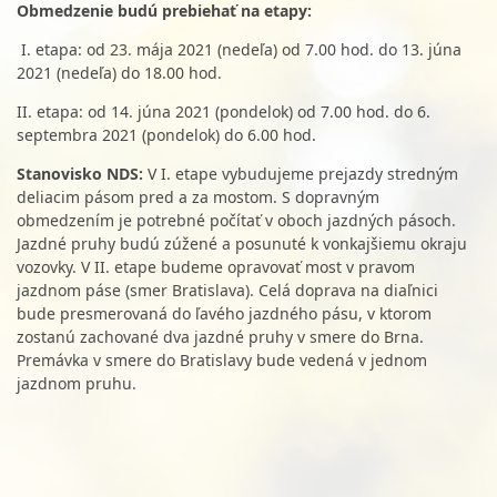
Obmedzenie budú prebiehať na etapy:
I. etapa: od 23. mája 2021 (nedeľa) od 7.00 hod. do 13. júna
2021 (nedeľa) do 18.00 hod.
II. etapa: od 14. júna 2021 (pondelok) od 7.00 hod. do 6.
septembra 2021 (pondelok) do 6.00 hod.
Stanovisko NDS:
V I. etape vybudujeme prejazdy stredným
deliacim pásom pred a za mostom. S dopravným
obmedzením je potrebné počítať v oboch jazdných pásoch.
Jazdné pruhy budú zúžené a posunuté k vonkajšiemu okraju
vozovky. V II. etape budeme opravovať most v pravom
jazdnom páse (smer Bratislava). Celá doprava na diaľnici
bude presmerovaná do ľavého jazdného pásu, v ktorom
zostanú zachované dva jazdné pruhy v smere do Brna.
Premávka v smere do Bratislavy bude vedená v jednom
jazdnom pruhu.