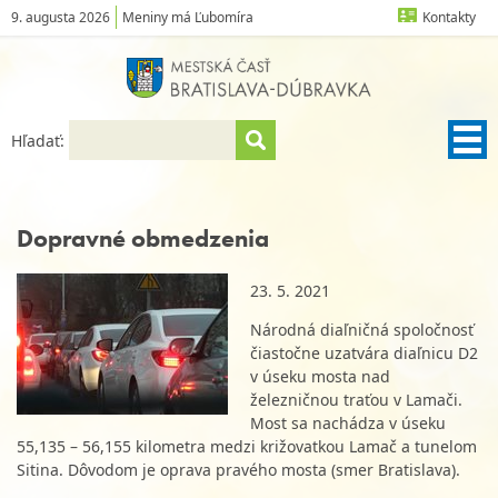
9. augusta 2026
Meniny má Ľubomíra
Kontakty
Hľadať:
Dopravné obmedzenia
23. 5. 2021
Národná diaľničná spoločnosť
čiastočne uzatvára diaľnicu D2
v úseku mosta nad
železničnou traťou v Lamači.
Most sa nachádza v úseku
55,135 – 56,155 kilometra medzi križovatkou Lamač a tunelom
Sitina. Dôvodom je oprava pravého mosta (smer Bratislava).