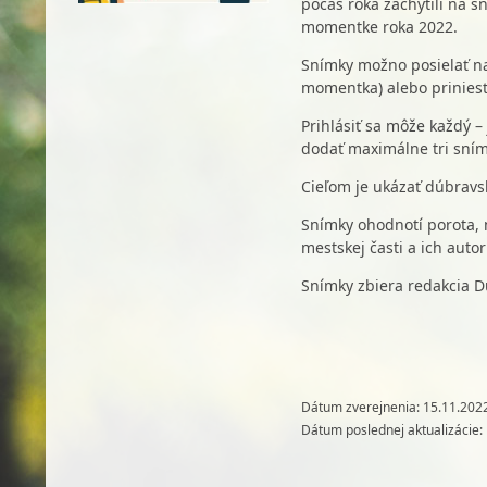
počas roka zachytili na 
momentke roka 2022.
Snímky možno posielať n
momentka) alebo priniesť
Prihlásiť sa môže každý – 
dodať maximálne tri sním
Cieľom je ukázať dúbravs
Snímky ohodnotí porota, 
mestskej časti a ich aut
Snímky zbiera redakcia D
Dátum zverejnenia: 15.11.202
Dátum poslednej aktualizácie: