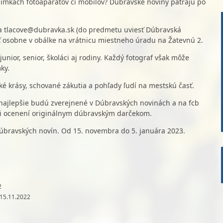
snímkach fotoaparátov či mobilov? Dúbravské noviny pátrajú po
a tlacove@dubravka.sk (do predmetu uviesť Dúbravská
 osobne v obálke na vrátnicu miestneho úradu na Žatevnú 2.
junior, senior, školáci aj rodiny. Každý fotograf však môže
ky.
ké krásy, schované zákutia a pohľady ľudí na mestskú časť.
najlepšie budú zverejnené v Dúbravských novinách a na fcb
ori ocenení originálnym dúbravským darčekom.
úbravských novín. Od 15. novembra do 5. januára 2023.
2
 15.11.2022