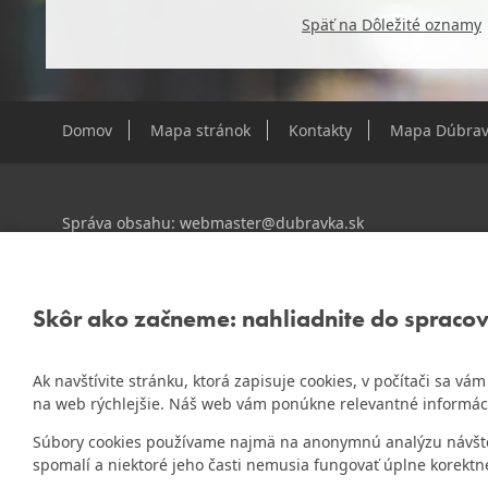
Späť na Dôležité oznamy
Domov
Mapa stránok
Kontakty
Mapa Dúbrav
Správa obsahu:
webmaster@dubravka.sk
Informácie:
info@dubravka.sk
Staršie informácie a dokumenty nájdete na
starej stránk
Skôr ako začneme: nahliadnite do spraco
Ak navštívite stránku, ktorá zapisuje cookies, v počítači sa v
ZlatyErb.sk
Naša mestská časť získala 3. miesto v súťaži
na web rýchlejšie. Náš web vám ponúkne relevantné informác
rok 2020
Súbory cookies používame najmä na anonymnú analýzu návštevn
spomalí a niektoré jeho časti nemusia fungovať úplne korektn