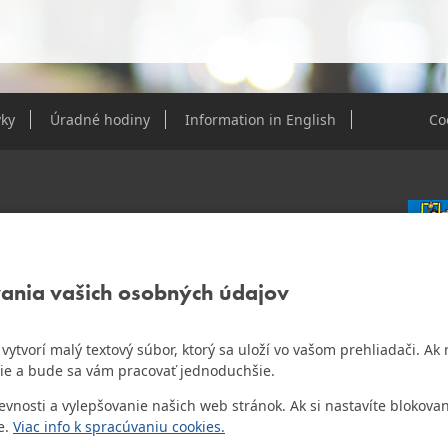
ky
Úradné hodiny
Information in English
Co
e Dúbravky
vania vašich osobných údajov
IČO: 0
DIČ: 2
IČ DPH
ám vytvorí malý textový súbor, ktorý sa uloží vo vašom prehliadači. 
o najlepšiu internetovú stránku samospráv za
ie a bude sa vám pracovať jednoduchšie.
Bankov
Všeobec
osti a vylepšovanie našich web stránok. Ak si nastavíte blokovan
Číslo 
e.
Viac info k spracúvaniu cookies.