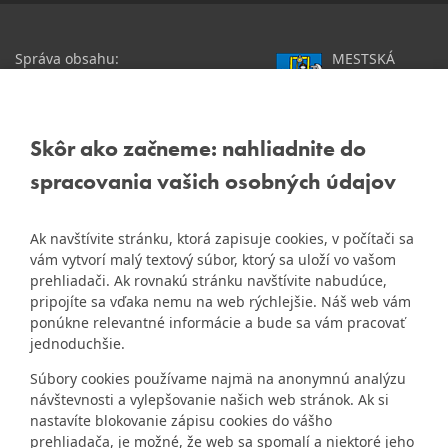
Správa obsahu:
MESTSKÁ
webmaster@dubravka.sk
ČASŤ
Informácie:
info@dubravka.sk
BRATISLAVA-
DÚBRAVKA
Staršie informácie a dokumenty
Žatevná 2, 844 02
Skôr ako začneme: nahliadnite do
nájdete na
Bratislava
spracovania vašich osobných údajov
starej stránke Dúbravky
IČO: 00603406
Ak navštívite stránku, ktorá zapisuje cookies, v počítači sa
DIČ: 2020919120
vám vytvorí malý textový súbor, ktorý sa uloží vo vašom
IČ DPH: Nie sme platca
prehliadači. Ak rovnakú stránku navštívite nabudúce,
Naša mestská časť získala 3.
DPH
pripojíte sa vďaka nemu na web rýchlejšie. Náš web vám
ZlatyErb.sk
miesto v súťaži
o
ponúkne relevantné informácie a bude sa vám pracovať
najlepšiu internetovú stránku
Bankové spojenie:
jednoduchšie.
samospráv za rok 2020
Všeobecná úverová banka,
Súbory cookies používame najmä na anonymnú analýzu
a.s., Mlynské nivy 1, 829 90
návštevnosti a vylepšovanie našich web stránok. Ak si
Bratislava 25
nastavíte blokovanie zápisu cookies do vášho
Číslo účtu v tvare IBAN:
prehliadača, je možné, že web sa spomalí a niektoré jeho
SK31 0200 0000 0000 1012