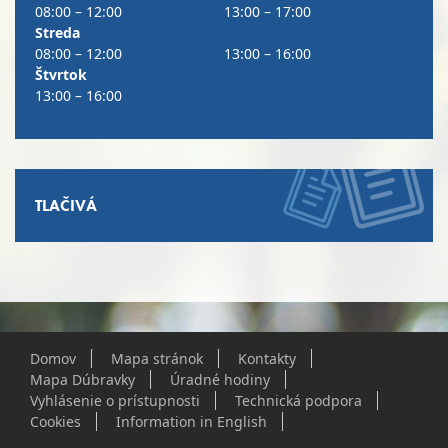
08:00 – 12:00
13:00 – 17:00
Streda
08:00 – 12:00
13:00 – 16:00
Štvrtok
13:00 – 16:00
TLAČIVÁ
Domov
Mapa stránok
Kontakty
Mapa Dúbravky
Úradné hodiny
Vyhlásenie o prístupnosti
Technická podpora
Cookies
Information in English