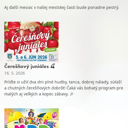
Aj ďalší mesiac v našej mestskej časti bude poriadne pestrý.
Čerešňový juniáles 🍒
16. 5. 2026
Príďte si užiť dva dni plné hudby, tanca, dobrej nálady, súťaží
a chutných čerešňových dobrôt! Čaká vás bohatý program pre
malých aj veľkých a kopec zábavy. 🎉