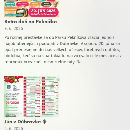
Retro deň na Pekníčke
9. 6. 2026
Po ročnej prestávke sa do Parku Pekníkova vracia jedno z
najobľúbenejších podujatí v Dúbravke. V sobotu 20. júna sa
opäť prenesieme do čias veľkých účesov, farebných outfitov,
obdobia, keď sa na spartakiádu nacvičovalo celé mesiace a z
reproduktorov zneli nesmrteľné hity. 🥳
Jún v Dúbravke ☀️
2. 6. 2026