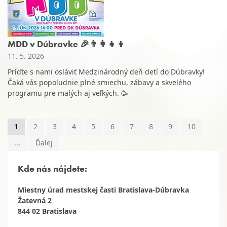
MDD v Dúbravke 🎉👨‍👩‍👧‍👦
11. 5. 2026
Príďte s nami osláviť Medzinárodný deň detí do Dúbravky!
Čaká vás popoludnie plné smiechu, zábavy a skvelého
programu pre malých aj veľkých. 🥳
1
2
3
4
5
6
7
8
9
10
...
Ďalej
Kde nás nájdete:
Miestny úrad mestskej časti Bratislava-Dúbravka
Žatevná 2
844 02 Bratislava