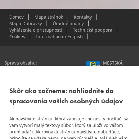
Domov
Mapa stránok
Kontakty
Mapa Dúbravky
Úradné hodiny
Vyhlásenie o prístupnosti
Technická podpora
Cookies
Information in English
Správa obsahu:
MESTSKÁ
webmaster@dubravka.sk
ČASŤ
Informácie:
info@dubravka.sk
BRATISLAVA-
DÚBRAVKA
Staršie informácie a dokumenty
Žatevná 2, 844 02
Skôr ako začneme: nahliadnite do
nájdete na
Bratislava
spracovania vašich osobných údajov
starej stránke Dúbravky
IČO: 00603406
Ak navštívite stránku, ktorá zapisuje cookies, v počítači sa
DIČ: 2020919120
vám vytvorí malý textový súbor, ktorý sa uloží vo vašom
IČ DPH: Nie sme platca
prehliadači. Ak rovnakú stránku navštívite nabudúce,
Naša mestská časť získala 3.
DPH
pripojíte sa vďaka nemu na web rýchlejšie. Náš web vám