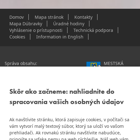
Domov
Mapa stránok
Kontakty
Mapa Dúbravky
Úradné hodiny
Vyhlásenie o prístupnosti
Technická podpora
Cookies
Information in English
Správa obsahu:
MESTSKÁ
webmaster@dubravka.sk
ČASŤ
Informácie:
info@dubravka.sk
BRATISLAVA-
DÚBRAVKA
Staršie informácie a dokumenty
Žatevná 2, 844 02
Skôr ako začneme: nahliadnite do
nájdete na
Bratislava
spracovania vašich osobných údajov
starej stránke Dúbravky
IČO: 00603406
Ak navštívite stránku, ktorá zapisuje cookies, v počítači sa
DIČ: 2020919120
vám vytvorí malý textový súbor, ktorý sa uloží vo vašom
IČ DPH: Nie sme platca
prehliadači. Ak rovnakú stránku navštívite nabudúce,
Naša mestská časť získala 3.
DPH
pripojíte sa vďaka nemu na web rýchlejšie. Náš web vám