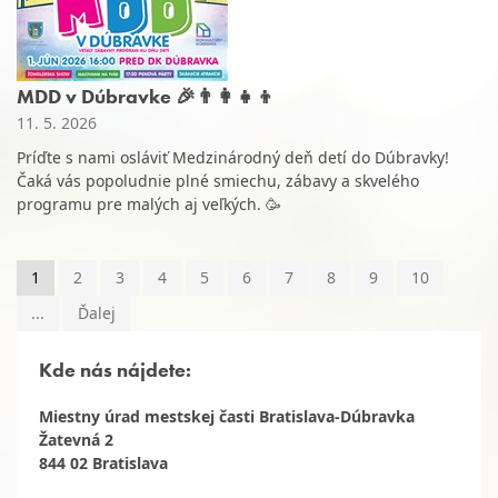
MDD v Dúbravke 🎉👨‍👩‍👧‍👦
11. 5. 2026
Príďte s nami osláviť Medzinárodný deň detí do Dúbravky!
Čaká vás popoludnie plné smiechu, zábavy a skvelého
programu pre malých aj veľkých. 🥳
1
2
3
4
5
6
7
8
9
10
...
Ďalej
Kde nás nájdete:
Miestny úrad mestskej časti Bratislava-Dúbravka
Žatevná 2
844 02 Bratislava