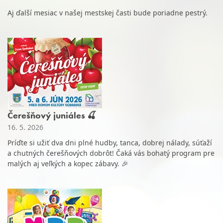
Aj ďalší mesiac v našej mestskej časti bude poriadne pestrý.
Čerešňový juniáles 🍒
16. 5. 2026
Príďte si užiť dva dni plné hudby, tanca, dobrej nálady, súťaží
a chutných čerešňových dobrôt! Čaká vás bohatý program pre
malých aj veľkých a kopec zábavy. 🎉