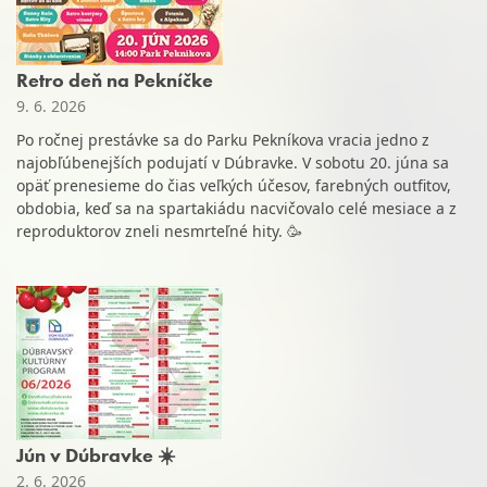
Retro deň na Pekníčke
9. 6. 2026
Po ročnej prestávke sa do Parku Pekníkova vracia jedno z
najobľúbenejších podujatí v Dúbravke. V sobotu 20. júna sa
opäť prenesieme do čias veľkých účesov, farebných outfitov,
obdobia, keď sa na spartakiádu nacvičovalo celé mesiace a z
reproduktorov zneli nesmrteľné hity. 🥳
Jún v Dúbravke ☀️
2. 6. 2026