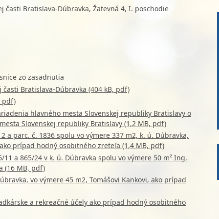
 časti Bratislava-Dúbravka, Žatevná 4, I. poschodie
snice zo zasadnutia
časti Bratislava-Dúbravka (404 kB, pdf)
 pdf)
iadenia hlavného mesta Slovenskej republiky Bratislavy o
sta Slovenskej republiky Bratislavy (1,2 MB, pdf)
2 a parc. č. 1836 spolu vo výmere 337 m2, k. ú. Dúbravka,
ako prípad hodný osobitného zreteľa (1,4 MB, pdf)
6/11 a 865/24 v k. ú. Dúbravka spolu vo výmere 50 m² Ing.
a (16 MB, pdf)
Dúbravka, vo výmere 45 m2, Tomášovi Kankovi, ako prípad
adkárske a rekreačné účely ako prípad hodný osobitného