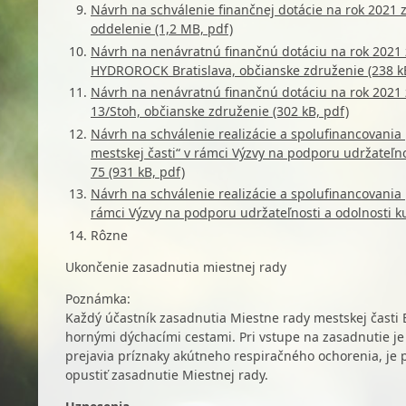
Návrh na schválenie finančnej dotácie na rok 2021 z
oddelenie (1,2 MB, pdf)
Návrh na nenávratnú finančnú dotáciu na rok 2021 
HYDROROCK Bratislava, občianske združenie (238 kB
Návrh na nenávratnú finančnú dotáciu na rok 2021 
13/Stoh, občianske združenie (302 kB, pdf)
Návrh na schválenie realizácie a spolufinancovania
mestskej časti“ v rámci Výzvy na podporu udržateľno
75 (931 kB, pdf)
Návrh na schválenie realizácie a spolufinancovania
rámci Výzvy na podporu udržateľnosti a odolnosti ku
Rôzne
Ukončenie zasadnutia miestnej rady
Poznámka:
Každý účastník zasadnutia Miestne rady mestskej časti 
hornými dýchacími cestami. Pri vstupe na zasadnutie je 
prejavia príznaky akútneho respiračného ochorenia, je p
opustiť zasadnutie Miestnej rady.