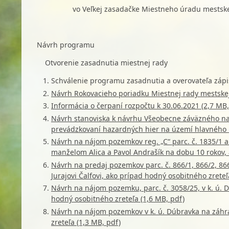
vo Veľkej zasadačke Miestneho úradu mestskej
Návrh programu
Otvorenie zasadnutia miestnej rady
Schválenie programu zasadnutia a overovateľa zápi
Návrh Rokovacieho poriadku Miestnej rady mestskej 
Informácia o čerpaní rozpočtu k 30.06.2021 (2,7 MB,
Návrh stanoviska k návrhu Všeobecne záväzného nar
prevádzkovaní hazardných hier na území hlavného me
Návrh na nájom pozemkov reg. „C“ parc. č. 1835/1 a 
manželom Alica a Pavol Andrašík na dobu 10 rokov, 
Návrh na predaj pozemkov parc. č. 866/1, 866/2, 86
Jurajovi Čalfovi, ako prípad hodný osobitného zreteľ
Návrh na nájom pozemku, parc. č. 3058/25, v k. ú. 
hodný osobitného zreteľa (1,6 MB, pdf)
Návrh na nájom pozemkov v k. ú. Dúbravka na záhr
zreteľa (1,3 MB, pdf)