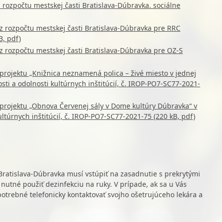
 rozpočtu mestskej časti Bratislava-Dúbravka. sociálne
z rozpočtu mestskej časti Bratislava-Dúbravka pre RRC
, pdf)
z rozpočtu mestskej časti Bratislava-Dúbravka pre OZ-S
 projektu „Knižnica neznamená polica – živé miesto v jednej
sti a odolnosti kultúrnych inštitúcií, č. IROP-PO7-SC77-2021-
 projektu „Obnova Červenej sály v Dome kultúry Dúbravka“ v
ltúrnych inštitúcií, č. IROP-PO7-SC77-2021-75 (220 kB, pdf)
Bratislava-Dúbravka musí vstúpiť na zasadnutie s prekrytými
nutné použiť dezinfekciu na ruky. V prípade, ak sa u Vás
otrebné telefonicky kontaktovať svojho ošetrujúceho lekára a