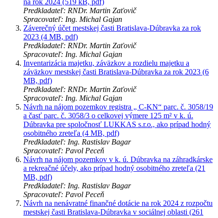
na rok 2024 (519 kB, pdf)
Predkladateľ: RNDr. Martin Zaťovič
Spracovateľ: Ing. Michal Gajan
Záverečný účet mestskej časti Bratislava-Dúbravka za rok
2023 (4 MB, pdf)
Predkladateľ: RNDr. Martin Zaťovič
Spracovateľ: Ing. Michal Gajan
Inventarizácia majetku, záväzkov a rozdielu majetku a
záväzkov mestskej časti Bratislava-Dúbravka za rok 2023 (6
MB, pdf)
Predkladateľ: RNDr. Martin Zaťovič
Spracovateľ: Ing. Michal Gajan
Návrh na nájom pozemkov registra „ C-KN“ parc. č. 3058/19
a časť parc. č. 3058/3 o celkovej výmere 125 m² v k. ú.
Dúbravka pre spoločnosť LUKKAS s.r.o., ako prípad hodný
osobitného zreteľa (4 MB, pdf)
Predkladateľ: Ing. Rastislav Bagar
Spracovateľ: Pavol Peceň
Návrh na nájom pozemkov v k. ú. Dúbravka na záhradkárske
a rekreačné účely, ako prípad hodný osobitného zreteľa (21
MB, pdf)
Predkladateľ: Ing. Rastislav Bagar
Spracovateľ: Pavol Peceň
Návrh na nenávratné finančné dotácie na rok 2024 z rozpočtu
mestskej časti Bratislava-Dúbravka v sociálnej oblasti (261