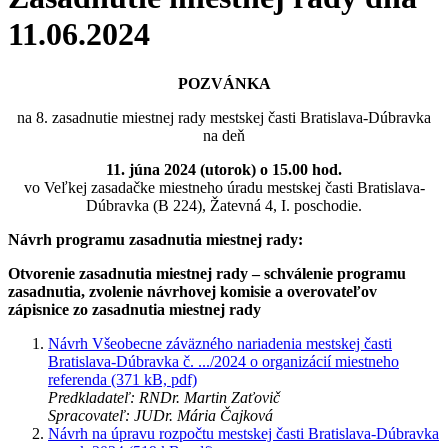
11.06.2024
POZVÁNKA
na 8. zasadnutie miestnej rady mestskej časti Bratislava-Dúbravka
na deň
11. júna 2024 (utorok) o 15.00 hod.
vo Veľkej zasadačke miestneho úradu mestskej časti Bratislava-
Dúbravka (B 224), Žatevná 4, I. poschodie.
Návrh programu zasadnutia miestnej rady:
Otvorenie zasadnutia miestnej rady – schválenie programu
zasadnutia, zvolenie návrhovej komisie a overovateľov
zápisnice zo zasadnutia miestnej rady
Návrh Všeobecne záväzného nariadenia mestskej časti
Bratislava-Dúbravka č. .../2024 o organizácií miestneho
referenda (371 kB, pdf)
Predkladateľ: RNDr. Martin Zaťovič
Spracovateľ: JUDr. Mária Čajková
Návrh na úpravu rozpočtu mestskej časti Bratislava-Dúbravka