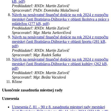
kB, pdf)
Predkladateľ: RNDr. Martin Zaťovič
Spracovateľ: PhDr. Dominika Malačinová
Návrh na nenávratné finančné dotácie na rok 2024 z rozpočtu
mestskej časti Bratislava-Dúbravka v oblasti školstva a práce s
mládežou (277 kB, pdf)
Predkladateľ: RNDr. Martin Zaťovič
Spracovateľ: Mgr. Marta Jurkovičová
Návrh na nenávratné finančné dotácie na rok 2024 z rozpočtu
mestskej časti Bratislava-Dúbravka v oblasti športu (281 kB,
pdf)
Predkladateľ: RNDr. Martin Zaťovič
Spracovateľ: Mgr. Radek Šatka
Návrh na nenávratné finančné dotácie na rok 2024 z rozpočtu
mestskej časti Bratislava-Dúbravka v oblasti kultúry (262 kB,
pdf)
Predkladateľ: RNDr. Martin Zaťovič
Spracovateľ: Mgr. Beáta Vaculová
Rôzne
Ukončenie zasadnutia miestnej rady
Uznesenia
Uznesenia č. 81 – 90 z 8. zasadnutia miestnej rady mestskej