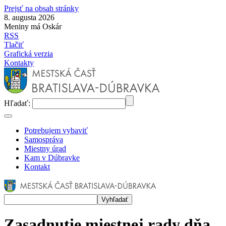
Prejsť na obsah stránky
8. augusta 2026
Meniny má Oskár
RSS
Tlačiť
Grafická verzia
Kontakty
Hľadať:
Potrebujem vybaviť
Samospráva
Miestny úrad
Kam v Dúbravke
Kontakt
Zasadnutie miestnej rady dňa