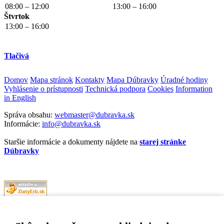
08:00 – 12:00
13:00 – 16:00
Štvrtok
13:00 – 16:00
Tlačivá
Domov
Mapa stránok
Kontakty
Mapa Dúbravky
Úradné hodiny
Vyhlásenie o prístupnosti
Technická podpora
Cookies
Information
in English
Správa obsahu:
webmaster@dubravka.sk
Informácie:
info@dubravka.sk
Staršie informácie a dokumenty nájdete na
starej stránke
Dúbravky
Naša mestská časť získala 3. miesto v súťaži
ZlatyErb.sk
o najlepšiu
internetovú stránku samospráv za rok 2020