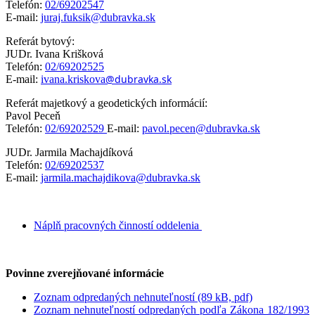
Telefón:
02/69202547
E-mail:
juraj.fuksik@dubravka.sk
Referát bytový:
JUDr. Ivana Krišková
Telefón:
02/69202525
@dubravka.sk
E-mail:
ivana.kriskova
Referát majetkový a geodetických informácií:
Pavol Peceň
Telefón:
02/69202529
E-mail:
pavol.pecen@dubravka.sk
JUDr. Jarmila Machajdíková
Telefón:
02/69202537
E-mail:
jarmila.machajdikova@dubravka.sk
Náplň pracovných činností oddelenia
Povinne zverejňované informácie
Zoznam odpredaných nehnuteľností (89 kB, pdf)
Zoznam nehnuteľností odpredaných podľa Zákona 182/1993