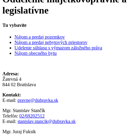
legislatívne
Tu vybavíte
Nájom a predaj pozemkov
Nájom a predaj nebytových priestorov
Udelenie súhlasu s výmazom záložného práva
Nájom obecného bytu
Adresa:
Žatevná 4
844 02 Bratislava
Kontakt:
E-mail:
pravne@dubravka.sk
Mgr. Stanislav Stančík
Telefón:
02/69202512
E-mail:
stanislav.stancik@dubravka.sk
Mgr. Juraj Fuksik