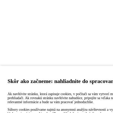
Skôr ako začneme: nahliadnite do spracova
Ak navštívite stránku, ktorá zapisuje cookies, v počítači sa vám vytvorí 
prehliadači. Ak rovnakú stránku navštívite nabudúce, pripojíte sa vďak
relevantné informácie a bude sa vám pracovať jednoduchšie.
Súbory cookies používame najmä na anonymnú analýzu návštevnosti a vyle