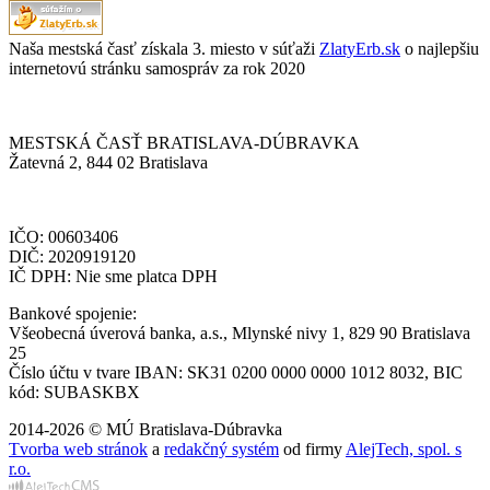
Naša mestská časť získala 3. miesto v súťaži
ZlatyErb.sk
o najlepšiu
internetovú stránku samospráv za rok 2020
MESTSKÁ ČASŤ BRATISLAVA-DÚBRAVKA
Žatevná 2, 844 02 Bratislava
IČO: 00603406
DIČ: 2020919120
IČ DPH: Nie sme platca DPH
Bankové spojenie:
Všeobecná úverová banka, a.s., Mlynské nivy 1, 829 90 Bratislava
25
Číslo účtu v tvare IBAN: SK31 0200 0000 0000 1012 8032, BIC
kód: SUBASKBX
2014-2026 © MÚ Bratislava-Dúbravka
Tvorba web stránok
a
redakčný systém
od firmy
AlejTech, spol. s
r.o.