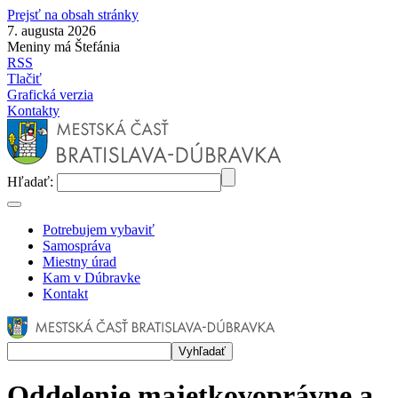
Prejsť na obsah stránky
7. augusta 2026
Meniny má Štefánia
RSS
Tlačiť
Grafická verzia
Kontakty
Hľadať:
Potrebujem vybaviť
Samospráva
Miestny úrad
Kam v Dúbravke
Kontakt
Oddelenie majetkovoprávne a